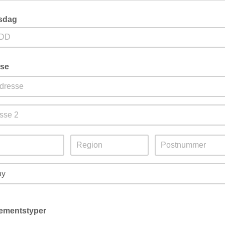
sdag
revd
se
revd
ementstyper