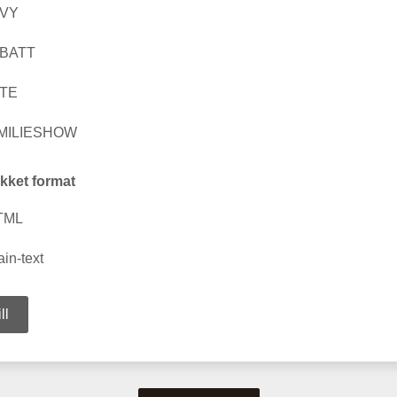
VY
BATT
TE
MILIESHOW
kket format
TML
ain-text