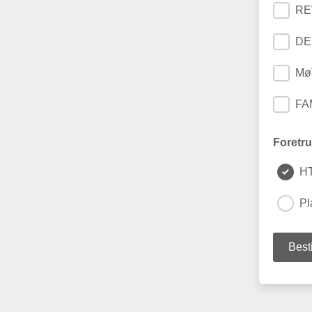
RE
DE
Mø
FA
Foretru
H
Pl