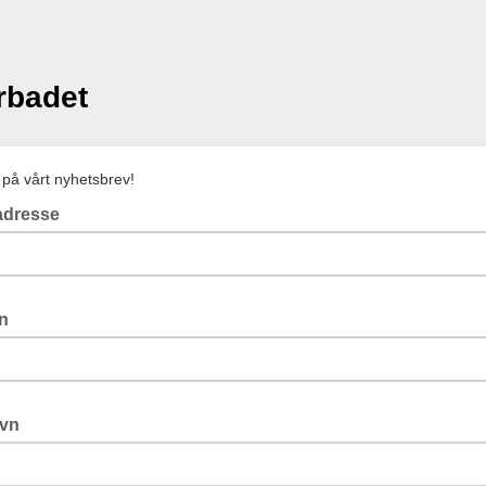
rbadet
på vårt nyhetsbrev!
adresse
vn
avn