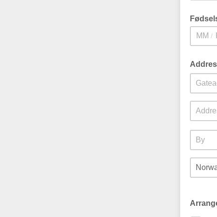
Fødsel
/
ikke påk
Addres
ikke påk
Arrang