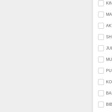
KI
MA
AK
S
JU
MU
PU
KO
BA
BI